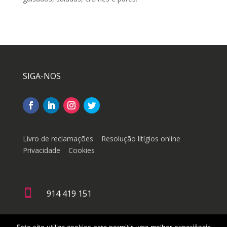
SIGA-NOS
Livro de reclamações
Resolução litígios online
Privacidade
Cookies

914 419 151

geral@doutorachinesa.pt