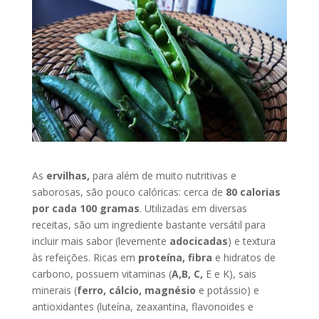
As
ervilhas,
para além de muito nutritivas e
saborosas, são pouco calóricas: cerca de
80 calorias
por cada 100 gramas
. Utilizadas em diversas
receitas, são um ingrediente bastante versátil para
incluir mais sabor (levemente
adocicadas
) e textura
às refeições. Ricas em
proteína, fibra
e hidratos de
carbono, possuem vitaminas (
A,B, C,
E e K), sais
minerais (
ferro, cálcio, magnésio
e potássio) e
antioxidantes (luteína, zeaxantina, flavonoides e