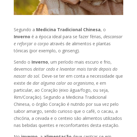
Segundo a
Medicina Tradicional Chinesa
, o
Inverno
é a época ideal para se fazer férias,
descansar
e reforçar o corpo
através de alimentos e plantas
tónicas (por exemplo, o ginseng).
Sendo o
Inverno
, um período mais escuro e frio,
devemos
deitar cedo e levantar mais tarde depois do
nascer do sol.
Deve-se ter em conta a necessidade que
existe de
dar alguma calor ao organismo,
e em
particular, ao Coração (eixo água/fogo, ou seja,
Rim/Coração). Segundo a Medicina Tradicional
Chinesa, o órgão Coração é nutrido por sua vez pelo
sabor amargo, sendo curioso que o café, o cacau, a
chicória, a cevada e o centeio são alimentos utilizados
nas bebidas quentes e reconfortantes desta estação.
No
inverno
, a
alimentação
deve centrar-se em