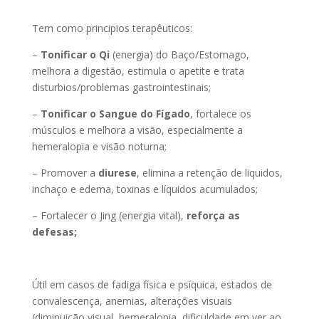
Tem como principios terapêuticos:
–
Tonificar o Qi
(energia) do Baço/Estomago,
melhora a digestão, estimula o apetite e trata
disturbios/problemas gastrointestinais;
–
Tonificar o Sangue do Fígado
, fortalece os
músculos e melhora a visão, especialmente a
hemeralopia e visão noturna;
– Promover a
diurese
, elimina a retenção de liquidos,
inchaço e edema, toxinas e líquidos acumulados;
– Fortalecer o Jing (energia vital),
reforça as
defesas;
Útil em casos de fadiga física e psíquica, estados de
convalescença, anemias, alterações visuais
(diminuição visual, hemeralopia, dificuldade em ver ao