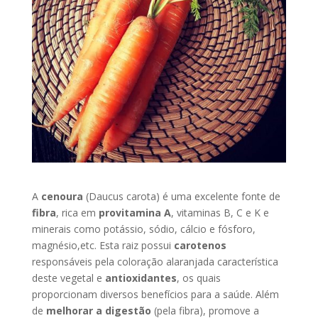
A
cenoura
(Daucus carota) é uma excelente fonte de
fibra
, rica em
provitamina A
, vitaminas B, C e K e
minerais como potássio, sódio, cálcio e fósforo,
magnésio,etc. Esta raiz possui
carotenos
responsáveis pela coloração alaranjada característica
deste vegetal e
antioxidantes
, os quais
proporcionam diversos benefícios para a saúde. Além
de
melhorar a digestão
(pela fibra), promove a