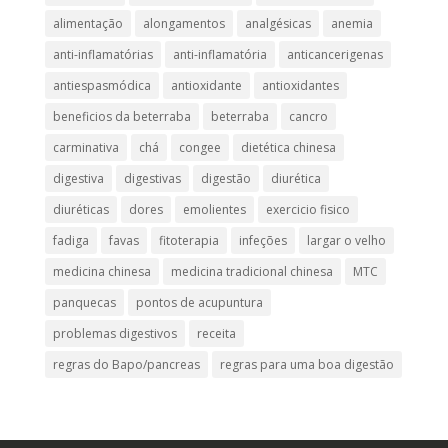
alimentação
alongamentos
analgésicas
anemia
anti-inflamatórias
anti-inflamatória​
anticancerigenas
antiespasmódica
antioxidante
antioxidantes
beneficios da beterraba
beterraba
cancro
carminativa
chá
congee
dietética chinesa
digestiva
digestivas
digestão
diurética
diuréticas​
dores
emolientes
exercicio fisico
fadiga
favas
fitoterapia
infeções
largar o velho
medicina chinesa
medicina tradicional chinesa
MTC
panquecas
pontos de acupuntura
problemas digestivos
receita
regras do Bapo/pancreas
regras para uma boa digestão