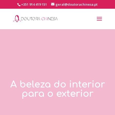
+351 914 419 151
geral@doutorachinesa.pt
A beleza do interior
para o exterior