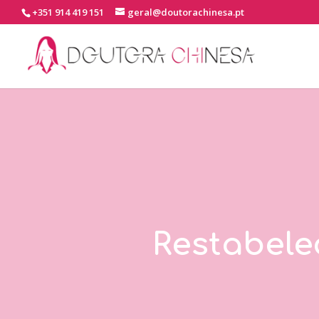
+351 914 419 151
geral@doutorachinesa.pt
Restabele