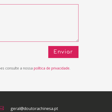
Enviar
ões consulte a nossa
política de privacidade
.

geral@doutorachinesa.pt