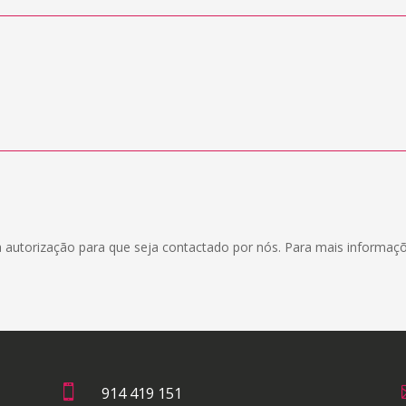
a autorização para que seja contactado por nós. Para mais informaç

914 419 151