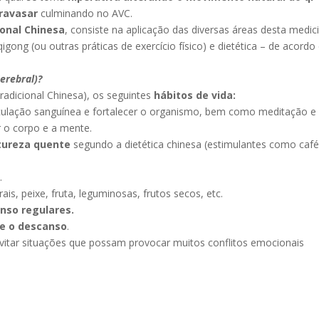
travasar
culminando no AVC.
onal Chinesa
, consiste na aplicação das diversas áreas desta medic
 qigong (ou outras práticas de exercício físico) e dietética – de acord
erebral)?
radicional Chinesa), os seguintes
hábitos de vida:
rculação sanguínea e fortalecer o organismo, bem como meditação e
r o corpo e a mente.
atureza quente
segundo a dietética chinesa (estimulantes como caf
.
rais, peixe, fruta, leguminosas, frutos secos, etc.
nso regulares.
o e o descanso
.
vitar situações que possam provocar muitos conflitos emocionais