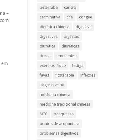
beterraba
cancro
ina –
carminativa
chá
congee
o com
dietética chinesa
digestiva
digestivas
digestão
diurética
diuréticas​
dores
emolientes
é em
exercicio fisico
fadiga
favas
fitoterapia
infeções
largar o velho
medicina chinesa
medicina tradicional chinesa
MTC
panquecas
pontos de acupuntura
problemas digestivos