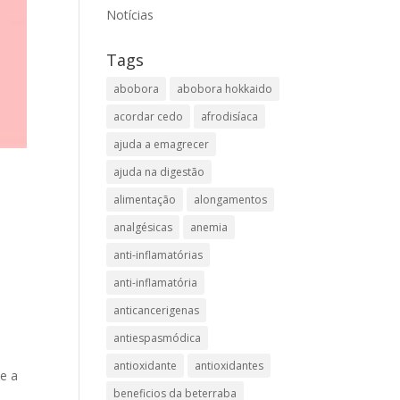
Notícias
Tags
abobora
abobora hokkaido
acordar cedo
afrodisíaca
ajuda a emagrecer
ajuda na digestão
alimentação
alongamentos
analgésicas
anemia
anti-inflamatórias
anti-inflamatória​
anticancerigenas
antiespasmódica
antioxidante
antioxidantes
e a
beneficios da beterraba