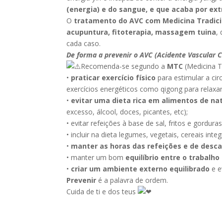
(energia) e do sangue, e que acaba por ex
O
tratamento do AVC com Medicina Tradici
acupuntura, fitoterapia, massagem tuina
,
cada caso.
De forma a prevenir o AVC (Acidente Vascular C
Recomenda-se segundo a
MTC
(Medicina T
•
praticar exercício físico
para estimular a ci
exercícios energéticos como qigong para relaxa
•
evitar uma dieta rica em alimentos de n
excesso, álcool, doces, picantes, etc);
• evitar refeições à base de sal, fritos e gorduras
• incluir na dieta legumes, vegetais, cereais integ
•
manter as horas das refeições e de desca
• manter um bom
equilíbrio entre o trabalh
•
criar um ambiente externo equilibrado
e e
Prevenir
é a palavra de ordem.
Cuida de ti e dos teus