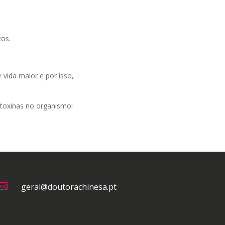
cos.
vida maior e por isso,
toxinas no organismo!

geral@doutorachinesa.pt