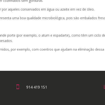
er cozinhados sem gorduras.
r por aqueles conservados em água ou azeite em vez de óleo.
presenta uma boa qualidade microbiológica, pois são embalados fres
nde porte (por exemplo, o atum e espadarte), como têm um ciclo de 
pesados.
idos, por exemplo, com coentros que ajudam na eliminação dessa 

914 419 151