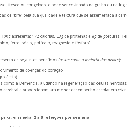
sso, fresco ou congelado, e pode ser cozinhado na grelha ou na frigid
s de “bife” pela sua qualidade e textura que se assemelhada à carn
 100g apresenta: 172 calorias, 23g de proteinas e 8g de gorduras. T
Cálcio, ferro, sódio, potássio, magnésio e fósfor
o).
resenta os seguintes benefícios (
assim como a maioria dos peixes
):
nvolvimento de doenças do coração;
(potássio)
ças como a Demência, ajudando na regeneração das células nervosas
o cerebral e proporcionam um melhor desempenho escolar em crianç
 peixe, em média,
2 a 3 refeições por semana.