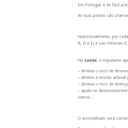
Em Portugal, é de fácil ace
As suas postas são chamada
Nutricionalmente, por cada
B, D e E) e sais minerais (
Na
saúde
, o espadarte ap
– diminui o risco de dese
– diminui a tensão arterial 
– diminui o risco de doen
– ajuda no desenvolviment
outros…
O aconselhado será comer