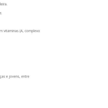
eira.
e.
êm vitaminas (A, complexo
;
as e jovens, entre