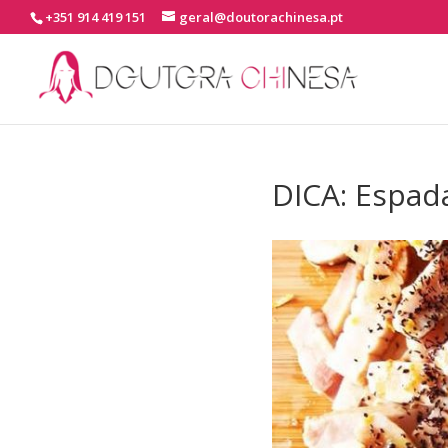
+351 914 419 151
geral@doutorachinesa.pt
DICA: Espad