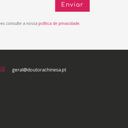
Enviar
ões consulte a nossa
política de privacidade
.

geral@doutorachinesa.pt