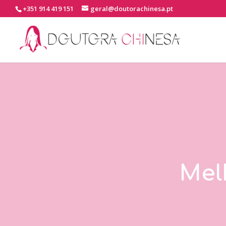
+351 914 419 151
geral@doutorachinesa.pt
Mel