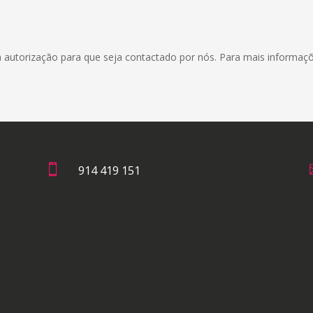
a autorização para que seja contactado por nós. Para mais informaç

914 419 151