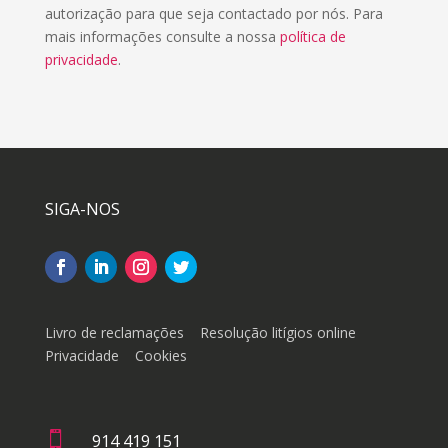
autorização para que seja contactado por nós. Para
mais informações consulte a nossa
política de
privacidade
.
SIGA-NOS
Livro de reclamações
Resolução litígios online
Privacidade
Cookies

914 419 151