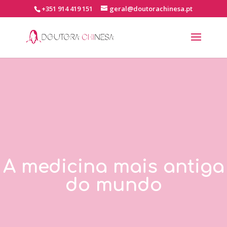
+351 914 419 151
geral@doutorachinesa.pt
A medicina mais antiga
do mundo