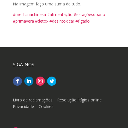
Na imagem faço uma suma de tudo.
#medicinachinesa
#alimentação
#estaçõesdoano
#primavera
#detox
#desintoxicar
#figado
SIGA-NOS
Livro de reclamações
Resolução litígios online
Privacidade
Cookies