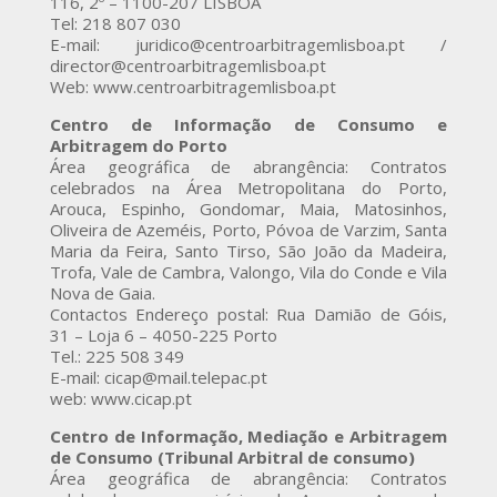
116, 2º – 1100-207 LISBOA
Tel: 218 807 030
E-mail: juridico@centroarbitragemlisboa.pt /
director@centroarbitragemlisboa.pt
Web: www.centroarbitragemlisboa.pt
Centro de Informação de Consumo e
Arbitragem do Porto
Área geográfica de abrangência: Contratos
celebrados na Área Metropolitana do Porto,
Arouca, Espinho, Gondomar, Maia, Matosinhos,
Oliveira de Azeméis, Porto, Póvoa de Varzim, Santa
Maria da Feira, Santo Tirso, São João da Madeira,
Trofa, Vale de Cambra, Valongo, Vila do Conde e Vila
Nova de Gaia.
Contactos Endereço postal: Rua Damião de Góis,
31 – Loja 6 – 4050-225 Porto
Tel.: 225 508 349
E-mail: cicap@mail.telepac.pt
web: www.cicap.pt
Centro de Informação, Mediação e Arbitragem
de Consumo (Tribunal Arbitral de consumo)
Área geográfica de abrangência: Contratos