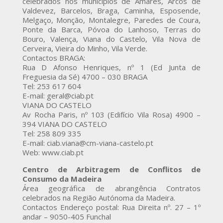
celebrados nos municípios de Amares, Arcos de
Valdevez, Barcelos, Braga, Caminha, Esposende,
Melgaço, Monção, Montalegre, Paredes de Coura,
Ponte da Barca, Póvoa do Lanhoso, Terras do
Bouro, Valença, Viana do Castelo, Vila Nova de
Cerveira, Vieira do Minho, Vila Verde.
Contactos BRAGA:
Rua D Afonso Henriques, nº 1 (Ed Junta de
Freguesia da Sé) 4700 – 030 BRAGA
Tel: 253 617 604
E-mail: geral@ciab.pt
VIANA DO CASTELO
Av Rocha Paris, nº 103 (Edifício Vila Rosa) 4900 –
394 VIANA DO CASTELO
Tel: 258 809 335
E-mail: ciab.viana@cm-viana-castelo.pt
Web: www.ciab.pt
Centro de Arbitragem de Conflitos de
Consumo da Madeira
Área geográfica de abrangência Contratos
celebrados na Região Autónoma da Madeira.
Contactos Endereço postal: Rua Direita nº. 27 – 1º
andar – 9050-405 Funchal