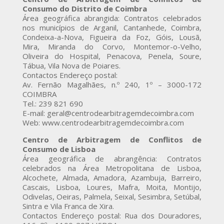
Consumo do Distrito de Coimbra
Área geográfica abrangida: Contratos celebrados
nos municípios de Arganil, Cantanhede, Coimbra,
Condeixa-a-Nova, Figueira da Foz, Góis, Lousã,
Mira, Miranda do Corvo, Montemor-o-Velho,
Oliveira do Hospital, Penacova, Penela, Soure,
Tábua, Vila Nova de Poiares.
Contactos Endereço postal:
Av. Fernão Magalhães, n.º 240, 1º – 3000-172
COIMBRA
Tel.: 239 821 690
E-mail: geral@centrodearbitragemdecoimbra.com
Web: www.centrodearbitragemdecoimbra.com
Centro de Arbitragem de Conflitos de
Consumo de Lisboa
Área geográfica de abrangência: Contratos
celebrados na Área Metropolitana de Lisboa,
Alcochete, Almada, Amadora, Azambuja, Barreiro,
Cascais, Lisboa, Loures, Mafra, Moita, Montijo,
Odivelas, Oeiras, Palmela, Seixal, Sesimbra, Setúbal,
Sintra e Vila Franca de Xira.
Contactos Endereço postal: Rua dos Douradores,