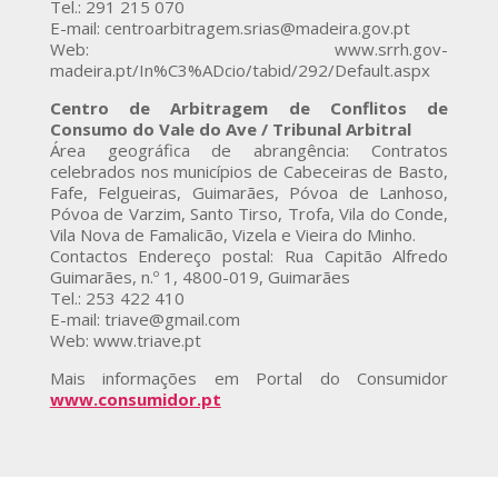
Tel.: 291 215 070
E-mail: centroarbitragem.srias@madeira.gov.pt
Web: www.srrh.gov-
madeira.pt/In%C3%ADcio/tabid/292/Default.aspx
Centro de Arbitragem de Conflitos de
Consumo do Vale do Ave / Tribunal Arbitral
Área geográfica de abrangência: Contratos
celebrados nos municípios de Cabeceiras de Basto,
Fafe, Felgueiras, Guimarães, Póvoa de Lanhoso,
Póvoa de Varzim, Santo Tirso, Trofa, Vila do Conde,
Vila Nova de Famalicão, Vizela e Vieira do Minho.
Contactos Endereço postal: Rua Capitão Alfredo
Guimarães, n.º 1, 4800-019, Guimarães
Tel.: 253 422 410
E-mail: triave@gmail.com
Web: www.triave.pt
Mais informações em Portal do Consumidor
www.consumidor.pt