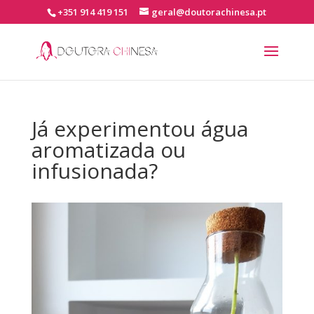
+351 914 419 151
geral@doutorachinesa.pt
Já experimentou água
aromatizada ou
infusionada?