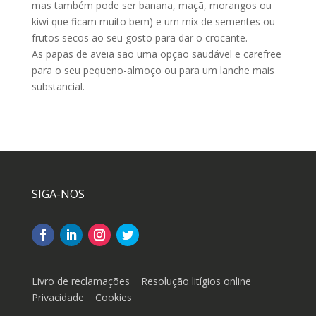
mas também pode ser banana, maçã, morangos ou
kiwi que ficam muito bem) e um mix de sementes ou
frutos secos ao seu gosto para dar o crocante.
As papas de aveia são uma opção saudável e carefree
para o seu pequeno-almoço ou para um lanche mais
substancial.
SIGA-NOS
Livro de reclamações
Resolução litígios online
Privacidade
Cookies