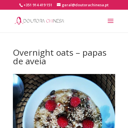
+351 914 419 151
geral@doutorachinesa.pt
Overnight oats – papas
de aveia