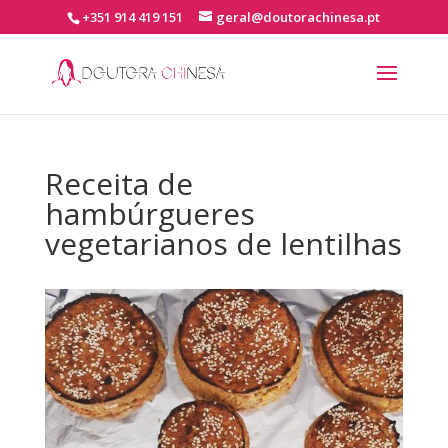
+351 914 419 151
geral@doutorachinesa.pt
Receita de
hambúrgueres
vegetarianos de lentilhas