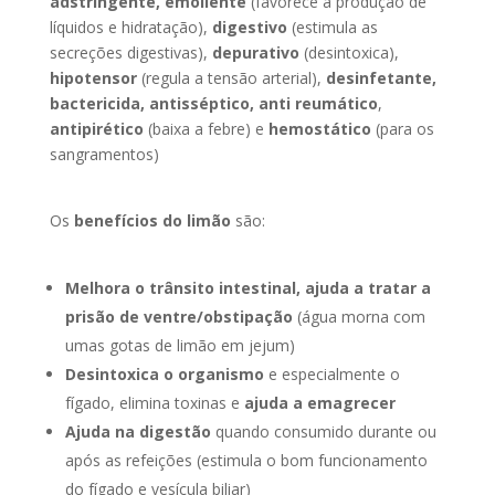
adstringente, emoliente
(favorece a produção de
líquidos e hidratação),
digestivo
(estimula as
secreções digestivas),
depurativo
(desintoxica),
hipotensor
(regula a tensão arterial),
desinfetante,
bactericida, antisséptico, anti reumático
,
antipirético
(baixa a febre) e
hemostático
(para os
sangramentos)
Os
benefícios do limão
são:
Melhora o trânsito intestinal, ajuda a tratar a
prisão de ventre/obstipação
(água morna com
umas gotas de limão em jejum)
Desintoxica o organismo
e especialmente o
fígado, elimina toxinas e
ajuda a emagrecer
Ajuda na digestão
quando consumido durante ou
após as refeições (estimula o bom funcionamento
do fígado e vesícula biliar)