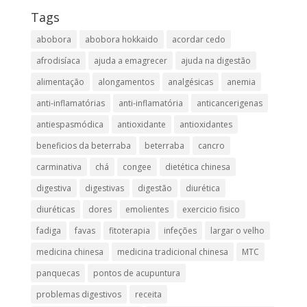
Tags
abobora
abobora hokkaido
acordar cedo
afrodisíaca
ajuda a emagrecer
ajuda na digestão
alimentação
alongamentos
analgésicas
anemia
anti-inflamatórias
anti-inflamatória​
anticancerigenas
antiespasmódica
antioxidante
antioxidantes
beneficios da beterraba
beterraba
cancro
carminativa
chá
congee
dietética chinesa
digestiva
digestivas
digestão
diurética
diuréticas​
dores
emolientes
exercicio fisico
fadiga
favas
fitoterapia
infeções
largar o velho
medicina chinesa
medicina tradicional chinesa
MTC
panquecas
pontos de acupuntura
problemas digestivos
receita