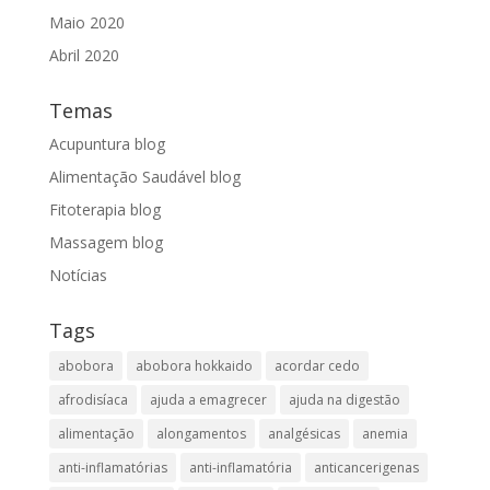
Maio 2020
Abril 2020
Temas
Acupuntura blog
Alimentação Saudável blog
Fitoterapia blog
Massagem blog
Notícias
Tags
abobora
abobora hokkaido
acordar cedo
afrodisíaca
ajuda a emagrecer
ajuda na digestão
alimentação
alongamentos
analgésicas
anemia
anti-inflamatórias
anti-inflamatória​
anticancerigenas