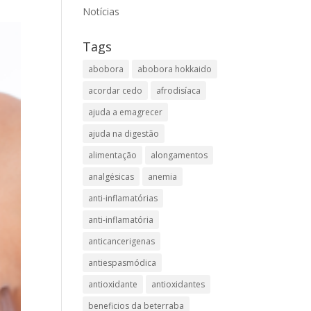
Notícias
Tags
abobora
abobora hokkaido
acordar cedo
afrodisíaca
ajuda a emagrecer
ajuda na digestão
alimentação
alongamentos
analgésicas
anemia
anti-inflamatórias
anti-inflamatória​
anticancerigenas
antiespasmódica
antioxidante
antioxidantes
beneficios da beterraba