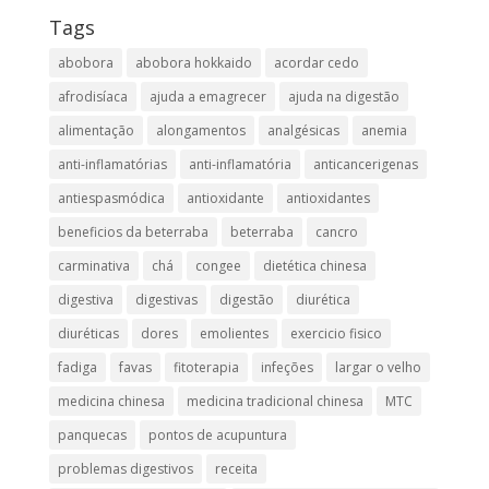
Tags
abobora
abobora hokkaido
acordar cedo
afrodisíaca
ajuda a emagrecer
ajuda na digestão
alimentação
alongamentos
analgésicas
anemia
anti-inflamatórias
anti-inflamatória​
anticancerigenas
antiespasmódica
antioxidante
antioxidantes
beneficios da beterraba
beterraba
cancro
carminativa
chá
congee
dietética chinesa
digestiva
digestivas
digestão
diurética
diuréticas​
dores
emolientes
exercicio fisico
fadiga
favas
fitoterapia
infeções
largar o velho
medicina chinesa
medicina tradicional chinesa
MTC
panquecas
pontos de acupuntura
problemas digestivos
receita