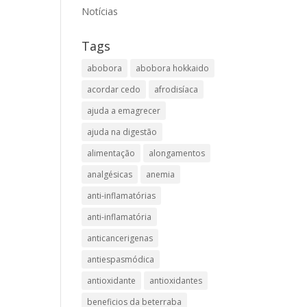
Notícias
Tags
abobora
abobora hokkaido
acordar cedo
afrodisíaca
ajuda a emagrecer
ajuda na digestão
alimentação
alongamentos
analgésicas
anemia
anti-inflamatórias
anti-inflamatória​
anticancerigenas
antiespasmódica
antioxidante
antioxidantes
beneficios da beterraba