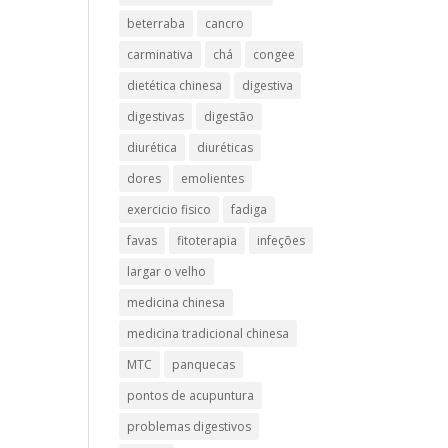
beterraba
cancro
carminativa
chá
congee
dietética chinesa
digestiva
digestivas
digestão
diurética
diuréticas​
dores
emolientes
exercicio fisico
fadiga
favas
fitoterapia
infeções
largar o velho
medicina chinesa
medicina tradicional chinesa
MTC
panquecas
pontos de acupuntura
problemas digestivos