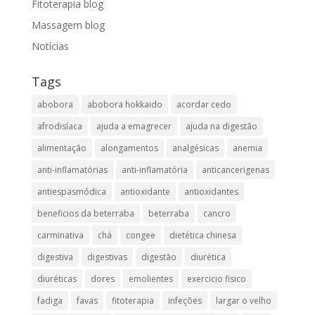
Fitoterapia blog
Massagem blog
Notícias
Tags
abobora
abobora hokkaido
acordar cedo
afrodisíaca
ajuda a emagrecer
ajuda na digestão
alimentação
alongamentos
analgésicas
anemia
anti-inflamatórias
anti-inflamatória​
anticancerigenas
antiespasmódica
antioxidante
antioxidantes
beneficios da beterraba
beterraba
cancro
carminativa
chá
congee
dietética chinesa
digestiva
digestivas
digestão
diurética
diuréticas​
dores
emolientes
exercicio fisico
fadiga
favas
fitoterapia
infeções
largar o velho