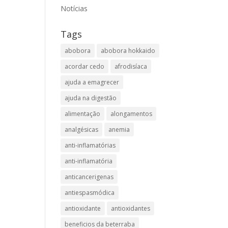
Notícias
Tags
abobora
abobora hokkaido
acordar cedo
afrodisíaca
ajuda a emagrecer
ajuda na digestão
alimentação
alongamentos
analgésicas
anemia
anti-inflamatórias
anti-inflamatória​
anticancerigenas
antiespasmódica
antioxidante
antioxidantes
beneficios da beterraba