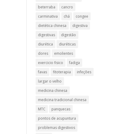
beterraba
cancro
carminativa
chá
congee
dietética chinesa
digestiva
digestivas
digestão
diurética
diuréticas​
dores
emolientes
exercicio fisico
fadiga
favas
fitoterapia
infeções
largar o velho
medicina chinesa
medicina tradicional chinesa
MTC
panquecas
pontos de acupuntura
problemas digestivos