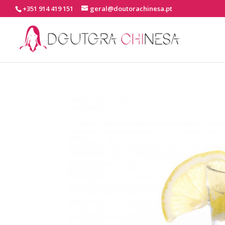
+351 914 419 151
geral@doutorachinesa.pt