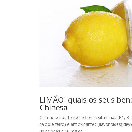
LIMÃO: quais os seus bene
Chinesa
O limão é boa fonte de fibras, vitaminas (B1, B2
cálcio e ferro) e antioxidantes (flavonoides) d
30 calorias e 50 mg de...