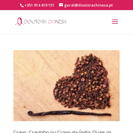
+351 914 419 151
geral@doutorachinesa.pt
Cravo, Cravinho ou Cravo-da-Índia: Quais os