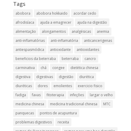
Tags
abobora
abobora hokkaido
acordar cedo
afrodisíaca
ajuda a emagrecer
ajuda na digestão
alimentação
alongamentos
analgésicas
anemia
anti-inflamatórias
anti-inflamatória​
anticancerigenas
antiespasmódica
antioxidante
antioxidantes
beneficios da beterraba
beterraba
cancro
carminativa
chá
congee
dietética chinesa
digestiva
digestivas
digestão
diurética
diuréticas​
dores
emolientes
exercicio fisico
fadiga
favas
fitoterapia
infeções
largar o velho
medicina chinesa
medicina tradicional chinesa
MTC
panquecas
pontos de acupuntura
problemas digestivos
receita