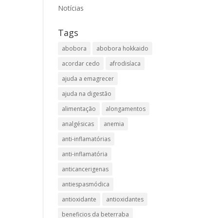
Notícias
Tags
abobora
abobora hokkaido
acordar cedo
afrodisíaca
ajuda a emagrecer
ajuda na digestão
alimentação
alongamentos
analgésicas
anemia
anti-inflamatórias
anti-inflamatória​
anticancerigenas
antiespasmódica
antioxidante
antioxidantes
beneficios da beterraba