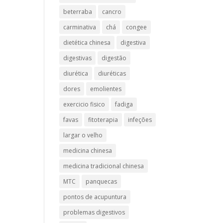
beterraba
cancro
carminativa
chá
congee
dietética chinesa
digestiva
digestivas
digestão
diurética
diuréticas​
dores
emolientes
exercicio fisico
fadiga
favas
fitoterapia
infeções
largar o velho
medicina chinesa
medicina tradicional chinesa
MTC
panquecas
pontos de acupuntura
problemas digestivos