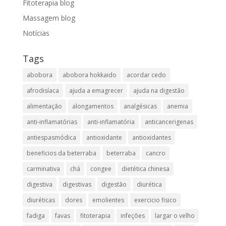
Fitoterapia blog
Massagem blog
Notícias
Tags
abobora
abobora hokkaido
acordar cedo
afrodisíaca
ajuda a emagrecer
ajuda na digestão
alimentação
alongamentos
analgésicas
anemia
anti-inflamatórias
anti-inflamatória​
anticancerigenas
antiespasmódica
antioxidante
antioxidantes
beneficios da beterraba
beterraba
cancro
carminativa
chá
congee
dietética chinesa
digestiva
digestivas
digestão
diurética
diuréticas​
dores
emolientes
exercicio fisico
fadiga
favas
fitoterapia
infeções
largar o velho