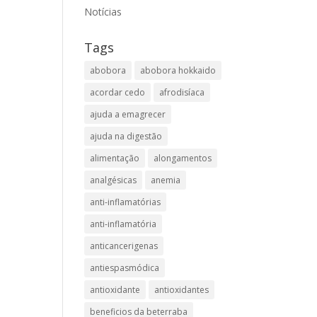
Notícias
Tags
abobora
abobora hokkaido
acordar cedo
afrodisíaca
ajuda a emagrecer
ajuda na digestão
alimentação
alongamentos
analgésicas
anemia
anti-inflamatórias
anti-inflamatória​
anticancerigenas
antiespasmódica
antioxidante
antioxidantes
beneficios da beterraba