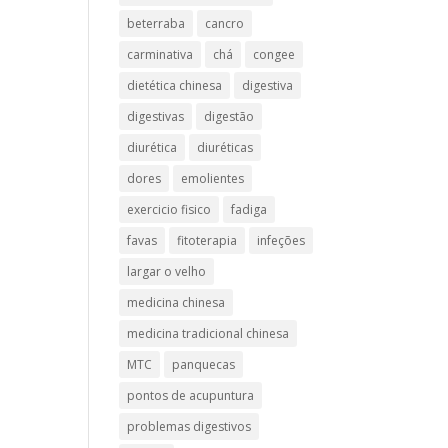
beterraba
cancro
carminativa
chá
congee
dietética chinesa
digestiva
digestivas
digestão
diurética
diuréticas​
dores
emolientes
exercicio fisico
fadiga
favas
fitoterapia
infeções
largar o velho
medicina chinesa
medicina tradicional chinesa
MTC
panquecas
pontos de acupuntura
problemas digestivos