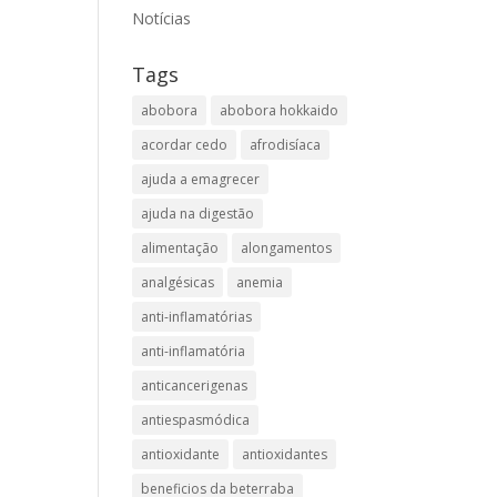
Notícias
Tags
abobora
abobora hokkaido
acordar cedo
afrodisíaca
ajuda a emagrecer
ajuda na digestão
alimentação
alongamentos
analgésicas
anemia
anti-inflamatórias
anti-inflamatória​
anticancerigenas
antiespasmódica
antioxidante
antioxidantes
beneficios da beterraba