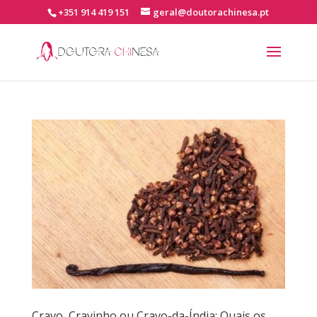
+351 914 419 151
geral@doutorachinesa.pt
Cravo, Cravinho ou Cravo-da-Índia: Quais os