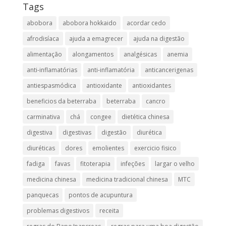
Tags
abobora
abobora hokkaido
acordar cedo
afrodisíaca
ajuda a emagrecer
ajuda na digestão
alimentação
alongamentos
analgésicas
anemia
anti-inflamatórias
anti-inflamatória​
anticancerigenas
antiespasmódica
antioxidante
antioxidantes
beneficios da beterraba
beterraba
cancro
carminativa
chá
congee
dietética chinesa
digestiva
digestivas
digestão
diurética
diuréticas​
dores
emolientes
exercicio fisico
fadiga
favas
fitoterapia
infeções
largar o velho
medicina chinesa
medicina tradicional chinesa
MTC
panquecas
pontos de acupuntura
problemas digestivos
receita