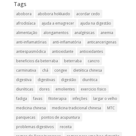
Tags
abobora
abobora hokkaido
acordar cedo
afrodisíaca
ajuda a emagrecer
ajuda na digestão
alimentação
alongamentos
analgésicas
anemia
anti-inflamatórias
anti-inflamatória​
anticancerigenas
antiespasmódica
antioxidante
antioxidantes
beneficios da beterraba
beterraba
cancro
carminativa
chá
congee
dietética chinesa
digestiva
digestivas
digestão
diurética
diuréticas​
dores
emolientes
exercicio fisico
fadiga
favas
fitoterapia
infeções
largar o velho
medicina chinesa
medicina tradicional chinesa
MTC
panquecas
pontos de acupuntura
problemas digestivos
receita