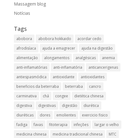
Massagem blog
Notícias
Tags
abobora
abobora hokkaido
acordar cedo
afrodisíaca
ajuda a emagrecer
ajuda na digestão
alimentação
alongamentos
analgésicas
anemia
anti-inflamatórias
anti-inflamatória​
anticancerigenas
antiespasmódica
antioxidante
antioxidantes
beneficios da beterraba
beterraba
cancro
carminativa
chá
congee
dietética chinesa
digestiva
digestivas
digestão
diurética
diuréticas​
dores
emolientes
exercicio fisico
fadiga
favas
fitoterapia
infeções
largar o velho
medicina chinesa
medicina tradicional chinesa
MTC