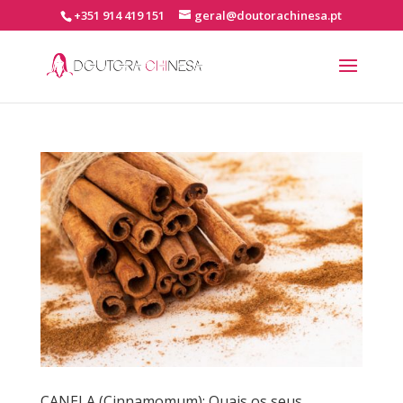
+351 914 419 151
geral@doutorachinesa.pt
CANELA (Cinnamomum): Quais os seus