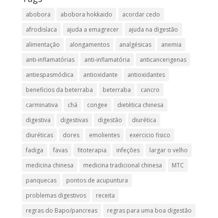
abobora
abobora hokkaido
acordar cedo
afrodisíaca
ajuda a emagrecer
ajuda na digestão
alimentação
alongamentos
analgésicas
anemia
anti-inflamatórias
anti-inflamatória​
anticancerigenas
antiespasmódica
antioxidante
antioxidantes
beneficios da beterraba
beterraba
cancro
carminativa
chá
congee
dietética chinesa
digestiva
digestivas
digestão
diurética
diuréticas​
dores
emolientes
exercicio fisico
fadiga
favas
fitoterapia
infeções
largar o velho
medicina chinesa
medicina tradicional chinesa
MTC
panquecas
pontos de acupuntura
problemas digestivos
receita
regras do Bapo/pancreas
regras para uma boa digestão