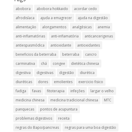
abobora
abobora hokkaido
acordar cedo
afrodisíaca
ajuda a emagrecer
ajuda na digestão
alimentação
alongamentos
analgésicas
anemia
anti-inflamatórias
anti-inflamatória​
anticancerigenas
antiespasmódica
antioxidante
antioxidantes
beneficios da beterraba
beterraba
cancro
carminativa
chá
congee
dietética chinesa
digestiva
digestivas
digestão
diurética
diuréticas​
dores
emolientes
exercicio fisico
fadiga
favas
fitoterapia
infeções
largar o velho
medicina chinesa
medicina tradicional chinesa
MTC
panquecas
pontos de acupuntura
problemas digestivos
receita
regras do Bapo/pancreas
regras para uma boa digestão