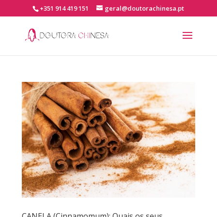
+351 914 419 151
geral@doutorachinesa.pt
CANELA (Cinnamomum): Quais os seus