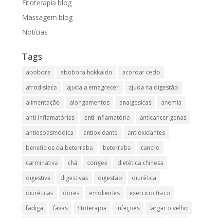
Fitoterapia blog
Massagem blog
Notícias
Tags
abobora
abobora hokkaido
acordar cedo
afrodisíaca
ajuda a emagrecer
ajuda na digestão
alimentação
alongamentos
analgésicas
anemia
anti-inflamatórias
anti-inflamatória​
anticancerigenas
antiespasmódica
antioxidante
antioxidantes
beneficios da beterraba
beterraba
cancro
carminativa
chá
congee
dietética chinesa
digestiva
digestivas
digestão
diurética
diuréticas​
dores
emolientes
exercicio fisico
fadiga
favas
fitoterapia
infeções
largar o velho