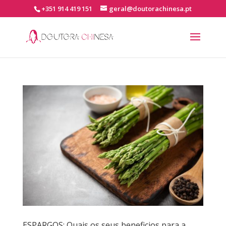
+351 914 419 151
geral@doutorachinesa.pt
ESPARGOS: Quais os seus beneficios para a