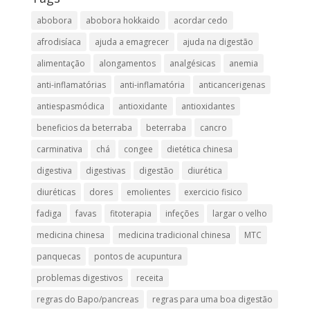
abobora
abobora hokkaido
acordar cedo
afrodisíaca
ajuda a emagrecer
ajuda na digestão
alimentação
alongamentos
analgésicas
anemia
anti-inflamatórias
anti-inflamatória​
anticancerigenas
antiespasmódica
antioxidante
antioxidantes
beneficios da beterraba
beterraba
cancro
carminativa
chá
congee
dietética chinesa
digestiva
digestivas
digestão
diurética
diuréticas​
dores
emolientes
exercicio fisico
fadiga
favas
fitoterapia
infeções
largar o velho
medicina chinesa
medicina tradicional chinesa
MTC
panquecas
pontos de acupuntura
problemas digestivos
receita
regras do Bapo/pancreas
regras para uma boa digestão