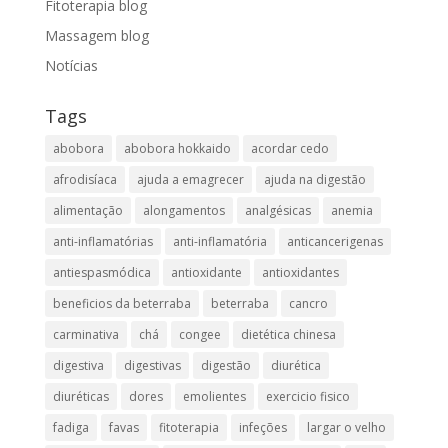
Fitoterapia blog
Massagem blog
Notícias
Tags
abobora
abobora hokkaido
acordar cedo
afrodisíaca
ajuda a emagrecer
ajuda na digestão
alimentação
alongamentos
analgésicas
anemia
anti-inflamatórias
anti-inflamatória​
anticancerigenas
antiespasmódica
antioxidante
antioxidantes
beneficios da beterraba
beterraba
cancro
carminativa
chá
congee
dietética chinesa
digestiva
digestivas
digestão
diurética
diuréticas​
dores
emolientes
exercicio fisico
fadiga
favas
fitoterapia
infeções
largar o velho