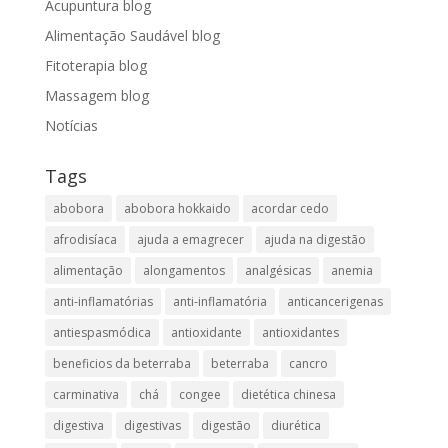
Acupuntura blog
Alimentação Saudável blog
Fitoterapia blog
Massagem blog
Notícias
Tags
abobora
abobora hokkaido
acordar cedo
afrodisíaca
ajuda a emagrecer
ajuda na digestão
alimentação
alongamentos
analgésicas
anemia
anti-inflamatórias
anti-inflamatória​
anticancerigenas
antiespasmódica
antioxidante
antioxidantes
beneficios da beterraba
beterraba
cancro
carminativa
chá
congee
dietética chinesa
digestiva
digestivas
digestão
diurética