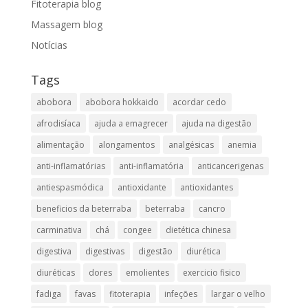
Fitoterapia blog
Massagem blog
Notícias
Tags
abobora
abobora hokkaido
acordar cedo
afrodisíaca
ajuda a emagrecer
ajuda na digestão
alimentação
alongamentos
analgésicas
anemia
anti-inflamatórias
anti-inflamatória​
anticancerigenas
antiespasmódica
antioxidante
antioxidantes
beneficios da beterraba
beterraba
cancro
carminativa
chá
congee
dietética chinesa
digestiva
digestivas
digestão
diurética
diuréticas​
dores
emolientes
exercicio fisico
fadiga
favas
fitoterapia
infeções
largar o velho