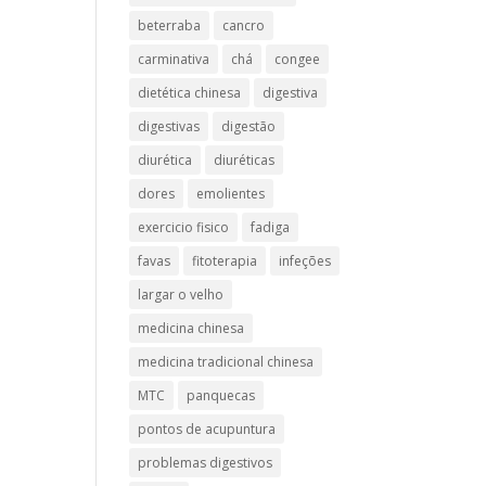
beterraba
cancro
carminativa
chá
congee
dietética chinesa
digestiva
digestivas
digestão
diurética
diuréticas​
dores
emolientes
exercicio fisico
fadiga
favas
fitoterapia
infeções
largar o velho
medicina chinesa
medicina tradicional chinesa
MTC
panquecas
pontos de acupuntura
problemas digestivos