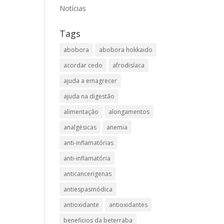
Notícias
Tags
abobora
abobora hokkaido
acordar cedo
afrodisíaca
ajuda a emagrecer
ajuda na digestão
alimentação
alongamentos
analgésicas
anemia
anti-inflamatórias
anti-inflamatória​
anticancerigenas
antiespasmódica
antioxidante
antioxidantes
beneficios da beterraba