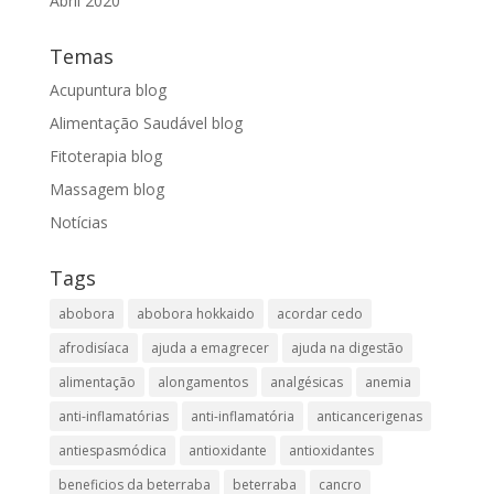
Abril 2020
Temas
Acupuntura blog
Alimentação Saudável blog
Fitoterapia blog
Massagem blog
Notícias
Tags
abobora
abobora hokkaido
acordar cedo
afrodisíaca
ajuda a emagrecer
ajuda na digestão
alimentação
alongamentos
analgésicas
anemia
anti-inflamatórias
anti-inflamatória​
anticancerigenas
antiespasmódica
antioxidante
antioxidantes
beneficios da beterraba
beterraba
cancro