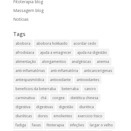
Fitoterapia blog
Massagem blog
Notícias
Tags
abobora
abobora hokkaido
acordar cedo
afrodisíaca
ajuda a emagrecer
ajuda na digestão
alimentação
alongamentos
analgésicas
anemia
anti-inflamatórias
anti-inflamatória​
anticancerigenas
antiespasmódica
antioxidante
antioxidantes
beneficios da beterraba
beterraba
cancro
carminativa
chá
congee
dietética chinesa
digestiva
digestivas
digestão
diurética
diuréticas​
dores
emolientes
exercicio fisico
fadiga
favas
fitoterapia
infeções
largar o velho