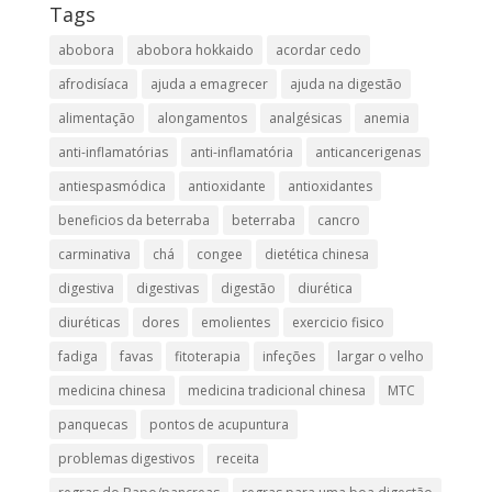
Tags
abobora
abobora hokkaido
acordar cedo
afrodisíaca
ajuda a emagrecer
ajuda na digestão
alimentação
alongamentos
analgésicas
anemia
anti-inflamatórias
anti-inflamatória​
anticancerigenas
antiespasmódica
antioxidante
antioxidantes
beneficios da beterraba
beterraba
cancro
carminativa
chá
congee
dietética chinesa
digestiva
digestivas
digestão
diurética
diuréticas​
dores
emolientes
exercicio fisico
fadiga
favas
fitoterapia
infeções
largar o velho
medicina chinesa
medicina tradicional chinesa
MTC
panquecas
pontos de acupuntura
problemas digestivos
receita