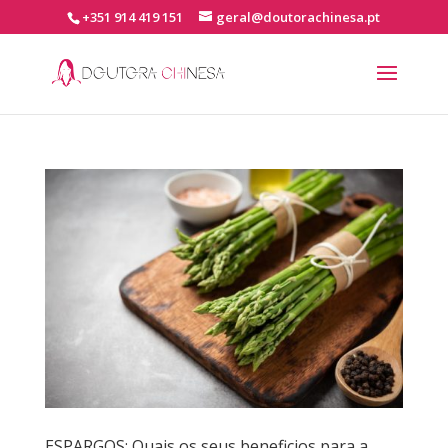
+351 914 419 151
geral@doutorachinesa.pt
ESPARGOS: Quais os seus beneficios para a