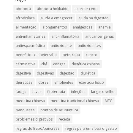
abobora
abobora hokkaido
acordar cedo
afrodisíaca
ajuda a emagrecer
ajuda na digestão
alimentação
alongamentos
analgésicas
anemia
anti-inflamatórias
anti-inflamatória​
anticancerigenas
antiespasmódica
antioxidante
antioxidantes
beneficios da beterraba
beterraba
cancro
carminativa
chá
congee
dietética chinesa
digestiva
digestivas
digestão
diurética
diuréticas​
dores
emolientes
exercicio fisico
fadiga
favas
fitoterapia
infeções
largar o velho
medicina chinesa
medicina tradicional chinesa
MTC
panquecas
pontos de acupuntura
problemas digestivos
receita
regras do Bapo/pancreas
regras para uma boa digestão