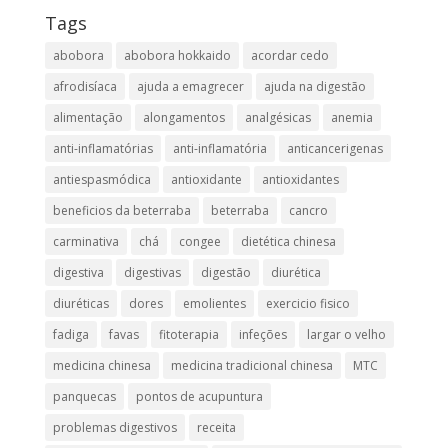
Tags
abobora
abobora hokkaido
acordar cedo
afrodisíaca
ajuda a emagrecer
ajuda na digestão
alimentação
alongamentos
analgésicas
anemia
anti-inflamatórias
anti-inflamatória​
anticancerigenas
antiespasmódica
antioxidante
antioxidantes
beneficios da beterraba
beterraba
cancro
carminativa
chá
congee
dietética chinesa
digestiva
digestivas
digestão
diurética
diuréticas​
dores
emolientes
exercicio fisico
fadiga
favas
fitoterapia
infeções
largar o velho
medicina chinesa
medicina tradicional chinesa
MTC
panquecas
pontos de acupuntura
problemas digestivos
receita