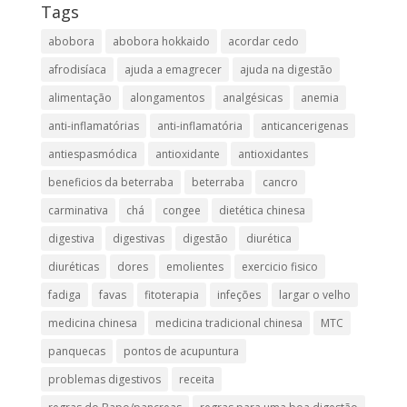
Tags
abobora
abobora hokkaido
acordar cedo
afrodisíaca
ajuda a emagrecer
ajuda na digestão
alimentação
alongamentos
analgésicas
anemia
anti-inflamatórias
anti-inflamatória​
anticancerigenas
antiespasmódica
antioxidante
antioxidantes
beneficios da beterraba
beterraba
cancro
carminativa
chá
congee
dietética chinesa
digestiva
digestivas
digestão
diurética
diuréticas​
dores
emolientes
exercicio fisico
fadiga
favas
fitoterapia
infeções
largar o velho
medicina chinesa
medicina tradicional chinesa
MTC
panquecas
pontos de acupuntura
problemas digestivos
receita